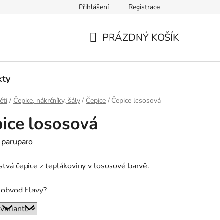
Přihlášení
Registrace
PRÁZDNÝ KOŠÍK
NÁKUPNÍ
KOŠÍK
kty
ěti
/
Čepice, nákrčníky, šály
/
Čepice
/
Čepice lososová
ice lososová
:
paruparo
tvá čepice z teplákoviny v lososové barvě.
 obvod hlavy?