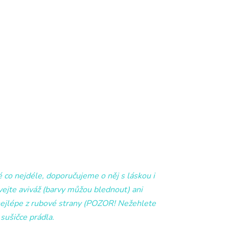
é co nejdéle, doporučujeme o něj s láskou i
ejte aviváž (barvy můžou blednout) ani
 nejlépe z rubové strany (POZOR! Nežehlete
sušičce prádla.