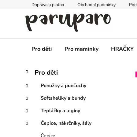
Přejít
Doprava a platba
Obchodní podmínky
Pod
na
obsah
Pro děti
Pro maminky
HRAČKY
P
K
Přeskočit
Pro děti
a
kategorie
o
t
s
Ponožky a punčochy
e
t
g
Softshellky a bundy
r
o
a
r
Tepláčky a legíny
i
n
e
n
Čepice, nákrčníky, šály
í
Čepice