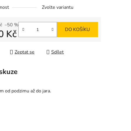
nost
Zvolte variantu
č
–50 %
DO KOŠÍKU
0 Kč
 cena:
Zeptat se
Sdílet
skuze
m od podzimu až do jara.