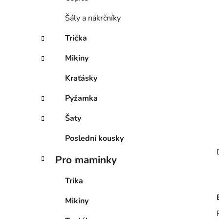
p
a
Šály a nákrčníky
n
Trička
e
l
Mikiny
Kraťásky
Pyžamka
Šaty
Poslední kousky
Pro maminky
Trika
Mikiny