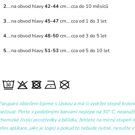
2
....na obvod hlavy
42-44
cm....cca do 10 měsíců
3
....na obvod hlavy
45-47
cm....cca od 1 do 3 let
4
....na obvod hlavy
48-50
cm....cca od 3 do 5 let
5
....na obvod hlavy
51-53
cm....cca od 5 do 10 let
Paruparo oblečení šijeme s láskou a má-li vydržet stejně krásn
pečovat. Perte s podobnými barvami nejlépe na 30° C, nepoužív
chemické čistící prostředky a bělidla, žehlete na mírný stupeň
přes aplikace, jako je logo) a pokud to nebude nutné, nesušte v 