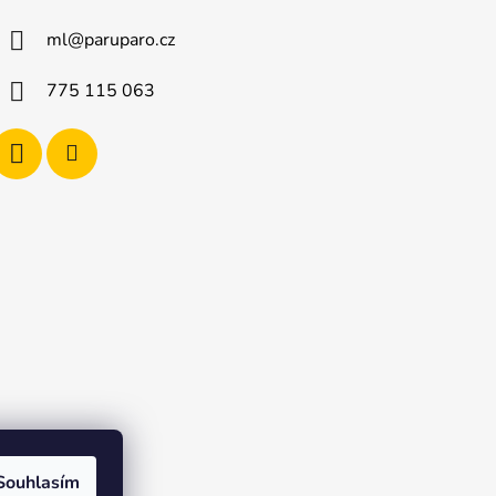
ml
@
paruparo.cz
775 115 063
Souhlasím