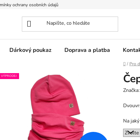
mínky ochrany osobních údajů
Dárkový poukaz
Doprava a platba
Konta
Domů
/
Pro d
Čep
VÝPRODEJ
Značka
Dvouvrs
Na jaký