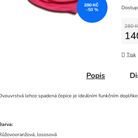
280 KČ
Dostup
–50 %
280 K
14
Měrná
Tisk
Popis
Di
Dvouvrstvá lehce spadená čepice je ideálním funkčním doplňke
Barva:
Růžovooranžová, lososová