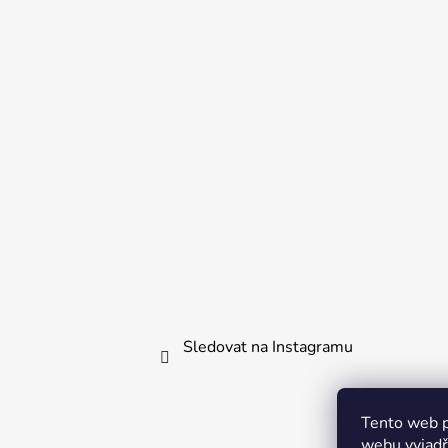
a
t
í
Sledovat na Instagramu
Tento web p
webu vyjadřu