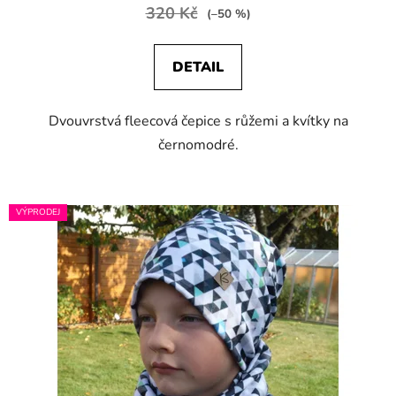
320 Kč
(–50 %)
DETAIL
Dvouvrstvá fleecová čepice s růžemi a kvítky na
černomodré.
VÝPRODEJ