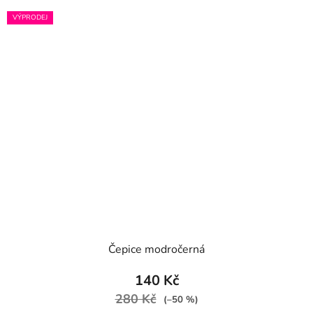
VÝPRODEJ
Čepice modročerná
140 Kč
280 Kč
(–50 %)