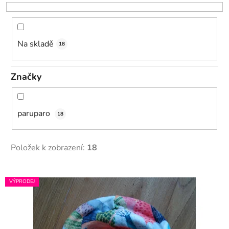
o
d
u
k
Na skladě
18
t
ů
Značky
paruparo
18
Položek k zobrazení:
18
V
VÝPRODEJ
ý
p
i