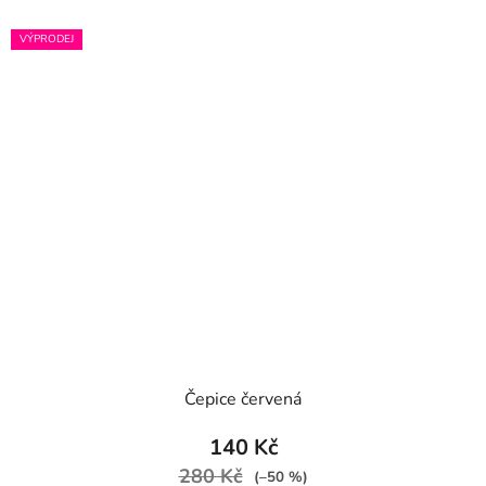
VÝPRODEJ
Čepice červená
140 Kč
280 Kč
(–50 %)