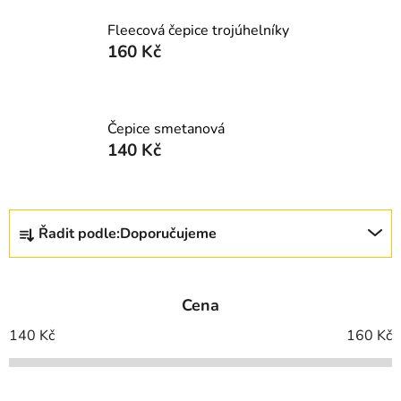
Fleecová čepice trojúhelníky
160 Kč
Čepice smetanová
140 Kč
Ř
Řadit podle:
Doporučujeme
a
z
e
Cena
n
í
140
Kč
160
Kč
p
r