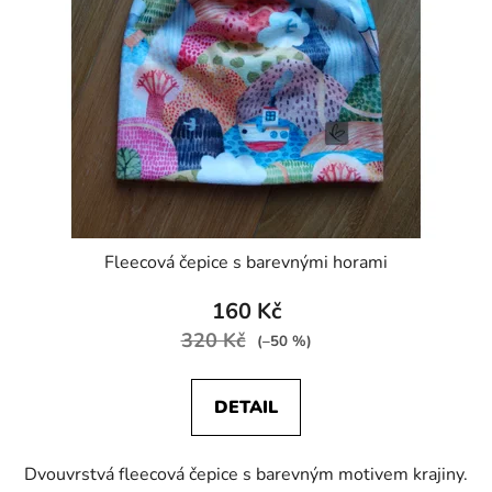
s
p
r
o
d
u
k
t
ů
Fleecová čepice s barevnými horami
160 Kč
320 Kč
(–50 %)
DETAIL
Dvouvrstvá fleecová čepice s barevným motivem krajiny.