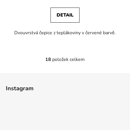
DETAIL
Dvouvrstvá čepice z teplákoviny v červené barvě.
18
položek celkem
O
v
l
Z
á
á
d
Instagram
p
a
a
c
t
í
p
í
r
v