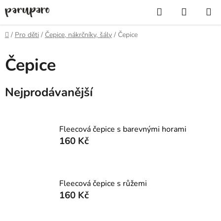
Přejít
Hledat
NÁKUP
na
KOŠÍK
obsah
Domů
/
Pro děti
/
Čepice, nákrčníky, šály
/
Čepice
Čepice
Nejprodávanější
Fleecová čepice s barevnými horami
160 Kč
Fleecová čepice s růžemi
160 Kč