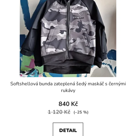
i
s
p
r
o
d
u
k
t
ů
Softshellová bunda zateplená šedý maskáč s černými
rukávy
840 Kč
1 120 Kč
(–25 %)
DETAIL