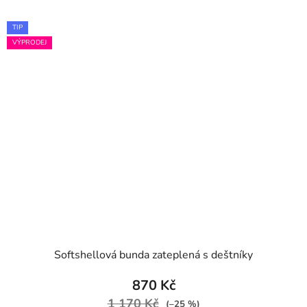
TIP
VÝPRODEJ
Softshellová bunda zateplená s deštníky
870 Kč
1 170 Kč
(–25 %)