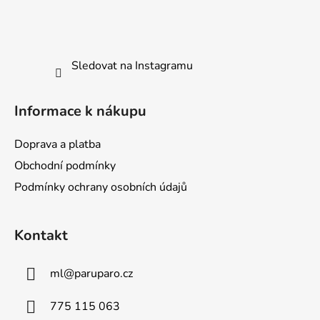
s
u
Sledovat na Instagramu
Informace k nákupu
Doprava a platba
Obchodní podmínky
Podmínky ochrany osobních údajů
Kontakt
ml
@
paruparo.cz
775 115 063