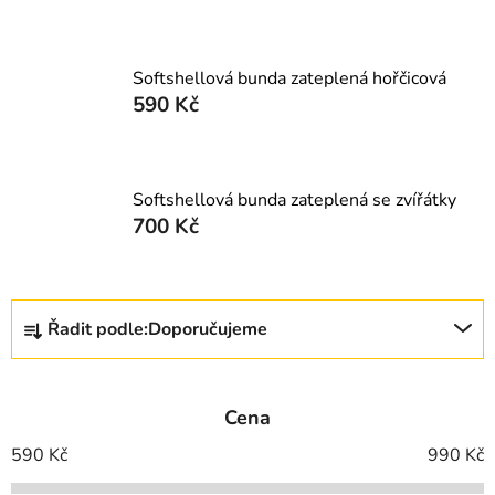
Softshellová bunda zateplená hořčicová
590 Kč
Softshellová bunda zateplená se zvířátky
700 Kč
Ř
Řadit podle:
Doporučujeme
a
z
e
Cena
n
í
590
Kč
990
Kč
p