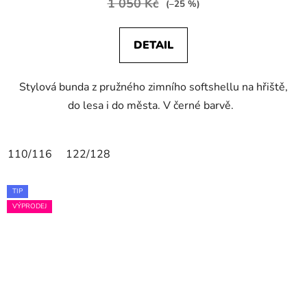
1 050 Kč
(–25 %)
DETAIL
Stylová bunda z pružného zimního softshellu na hřiště,
do lesa i do města. V černé barvě.
110/116
122/128
TIP
VÝPRODEJ