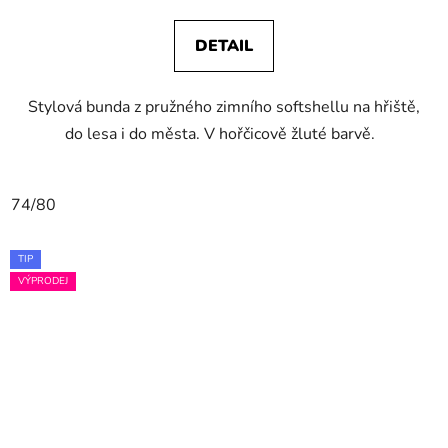
DETAIL
Stylová bunda z pružného zimního softshellu na hřiště,
do lesa i do města. V hořčicově žluté barvě.
74/80
TIP
VÝPRODEJ