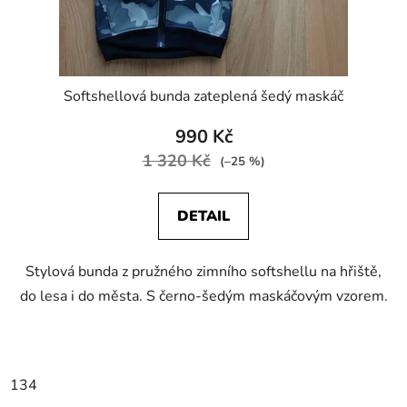
Softshellová bunda zateplená šedý maskáč
990 Kč
1 320 Kč
(–25 %)
DETAIL
Stylová bunda z pružného zimního softshellu na hřiště,
do lesa i do města. S černo-šedým maskáčovým vzorem.
134