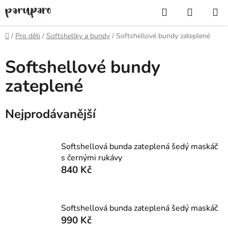
Přejít
Hledat
NÁKUP
na
KOŠÍK
obsah
Domů
/
Pro děti
/
Softshellky a bundy
/
Softshellové bundy zateplené
Softshellové bundy
zateplené
Nejprodávanější
Softshellová bunda zateplená šedý maskáč
s černými rukávy
840 Kč
Softshellová bunda zateplená šedý maskáč
990 Kč