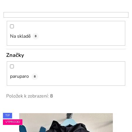
r
o
d
u
k
Na skladě
8
t
ů
Značky
paruparo
8
Položek k zobrazení:
8
V
TIP
ý
VÝPRODEJ
p