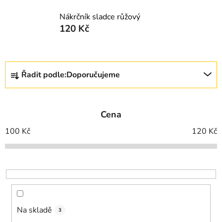
Nákrčník sladce růžový
120 Kč
Ř
Řadit podle:
Doporučujeme
a
z
e
Cena
n
í
100
Kč
120
Kč
p
r
o
d
u
k
Na skladě
3
t