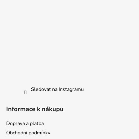
p
í
r
v
k
y
v
ý
p
i
s
u
Sledovat na Instagramu
Informace k nákupu
Doprava a platba
Obchodní podmínky