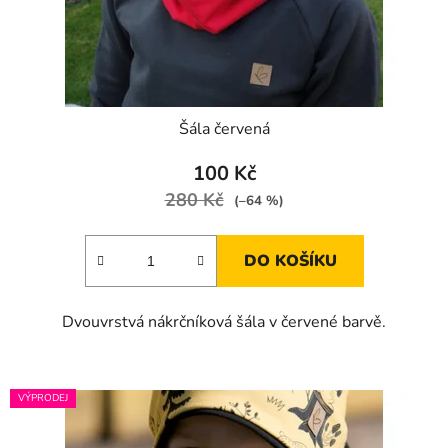
u
k
t
ů
Šála červená
100 Kč
280 Kč
(–64 %)
DO KOŠÍKU
Dvouvrstvá nákrčníková šála v červené barvě.
VÝPRODEJ