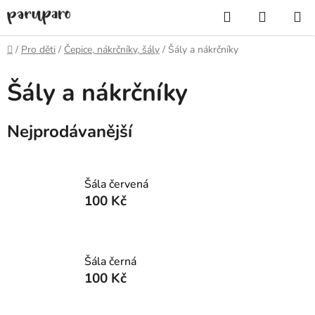
Přejít
Hledat
NÁKUP
na
KOŠÍK
obsah
Domů
/
Pro děti
/
Čepice, nákrčníky, šály
/
Šály a nákrčníky
Šály a nákrčníky
Nejprodávanější
Šála červená
100 Kč
Šála černá
100 Kč