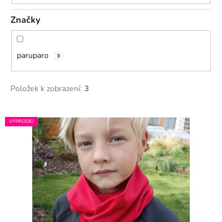
ů
Značky
paruparo
3
Položek k zobrazení:
3
V
VÝPRODEJ
ý
p
i
s
p
r
o
d