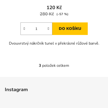
120 Kč
280 Kč
(–57 %)
DO KOŠÍKU
Dvouvrstvý nákrčník tunel v překrásné růžové barvě.
3
položek celkem
O
v
l
Z
á
á
d
Instagram
p
a
a
c
t
í