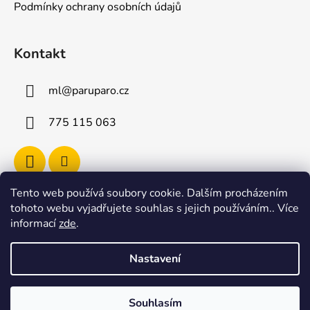
Podmínky ochrany osobních údajů
Kontakt
ml
@
paruparo.cz
775 115 063
Tento web používá soubory cookie. Dalším procházením
tohoto webu vyjadřujete souhlas s jejich používáním.. Více
informací
zde
.
Shoptet.cz
Nastavení
Vytvořil Shoptet
Souhlasím
Copyright 2026
paruparo
. Všechna práva vyhrazena.