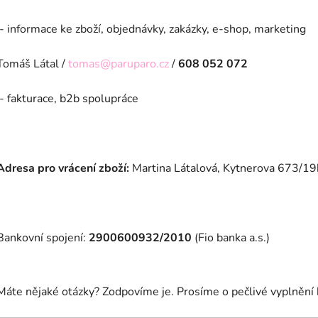
- informace ke zboží, objednávky, zakázky, e-shop, marketing
Tomáš Látal /
tomas@paruparo.cz
/
608 052 072
- fakturace, b2b spolupráce
Adresa pro vrácení zboží:
Martina Látalová, Kytnerova 673/1
Bankovní spojení:
2900600932/2010
(Fio banka a.s.)
Máte nějaké otázky? Zodpovíme je. Prosíme o pečlivé vyplnění 