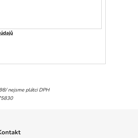
 údajů
798/ nejsme plátci DPH
 75830
Kontakt