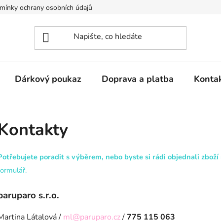
mínky ochrany osobních údajů
Dárkový poukaz
Doprava a platba
Konta
Kontakty
Potřebujete poradit s výběrem, nebo byste si rádi objednali zboží
formulář.
paruparo s.r.o.
Martina Látalová /
ml@paruparo.cz
/
775 115 063