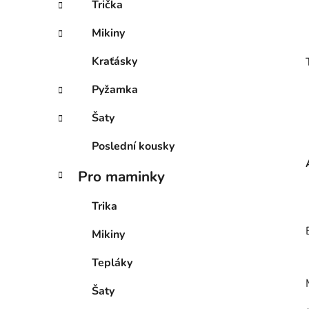
Trička
p
a
Mikiny
n
Kraťásky
e
l
Pyžamka
Šaty
Poslední kousky
Pro maminky
Trika
Mikiny
Tepláky
Šaty