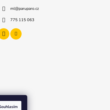
ml
@
paruparo.cz
775 115 063
Souhlasím