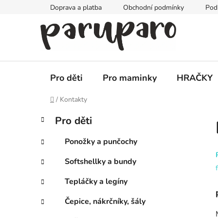
Přejít
Doprava a platba
Obchodní podmínky
Pod
na
obsah
Pro děti
Pro maminky
HRAČKY
Domů
/
Kontakty
P
K
Přeskočit
Pro děti
a
kategorie
o
t
s
Ponožky a punčochy
e
t
g
Softshellky a bundy
r
o
a
r
Tepláčky a legíny
i
n
e
n
Čepice, nákrčníky, šály
í