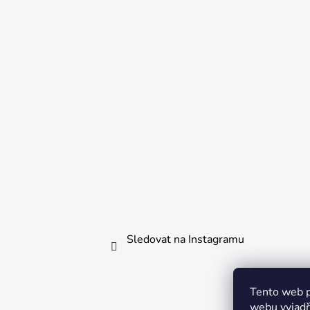
a
t
í
Sledovat na Instagramu
Tento web p
webu vyjadřu