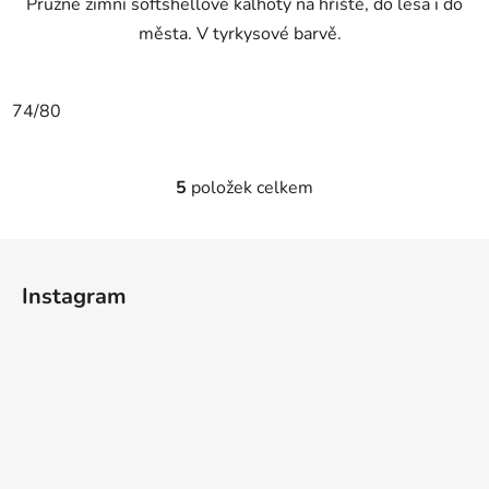
Pružné zimní softshellové kalhoty na hřiště, do lesa i do
města. V tyrkysové barvě.
74/80
5
položek celkem
O
v
l
Z
á
á
d
Instagram
p
a
a
c
t
í
p
í
r
v
k
y