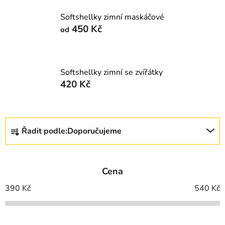
Softshellky zimní maskáčové
450 Kč
od
Softshellky zimní se zvířátky
420 Kč
Ř
Řadit podle:
Doporučujeme
a
z
e
Cena
n
í
390
Kč
540
Kč
p
r