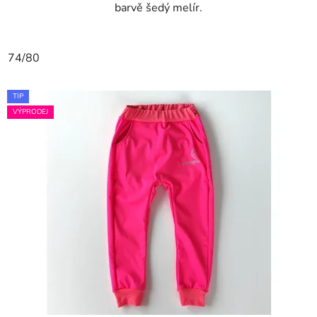
barvě šedý melír.
74/80
TIP
VÝPRODEJ