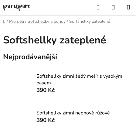
Přejít
Hledat
NÁKUP
na
KOŠÍK
obsah
Domů
/
Pro děti
/
Softshellky a bundy
/
Softshellky zateplené
Softshellky zateplené
Nejprodávanější
Softshellky zimní šedý melír s vysokým
pasem
390 Kč
Softshellky zimní neonově růžové
390 Kč