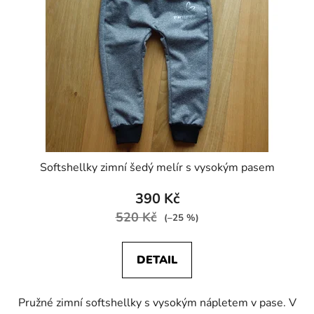
s
p
r
o
d
u
k
t
ů
Softshellky zimní šedý melír s vysokým pasem
390 Kč
520 Kč
(–25 %)
DETAIL
Pružné zimní softshellky s vysokým nápletem v pase. V