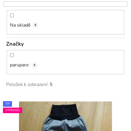
o
d
u
k
Na skladě
5
t
ů
Značky
paruparo
5
Položek k zobrazení:
5
V
TIP
ý
VÝPRODEJ
p
i