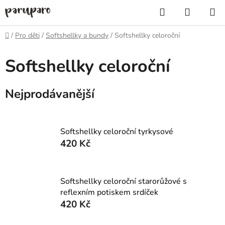
Přejít
Hledat
NÁKUP
na
KOŠÍK
obsah
Domů
/
Pro děti
/
Softshellky a bundy
/
Softshellky celoroční
Softshellky celoroční
Nejprodávanější
Softshellky celoroční tyrkysové
420 Kč
Softshellky celoroční starorůžové s
reflexním potiskem srdíček
420 Kč