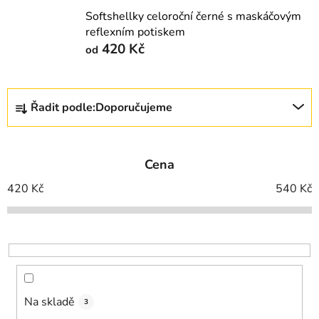
Softshellky celoroční černé s maskáčovým
reflexním potiskem
420 Kč
od
Ř
Řadit podle:
Doporučujeme
a
z
e
Cena
n
í
420
Kč
540
Kč
p
r
o
d
u
k
Na skladě
3
t