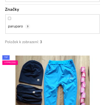
ů
Značky
paruparo
3
Položek k zobrazení:
3
V
TIP
ý
VÝPRODEJ
p
i
s
p
r
o
d