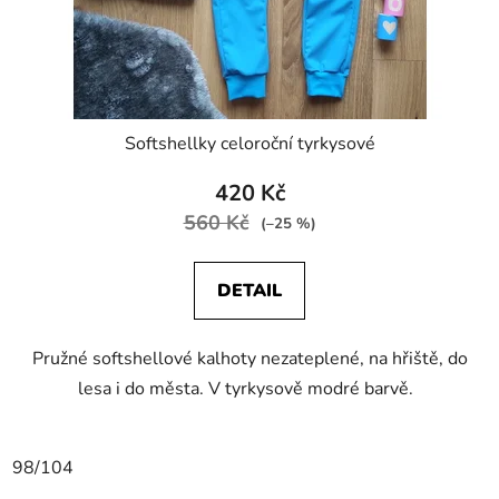
u
k
t
ů
Softshellky celoroční tyrkysové
420 Kč
560 Kč
(–25 %)
DETAIL
Pružné softshellové kalhoty nezateplené, na hřiště, do
lesa i do města. V tyrkysově modré barvě.
98/104