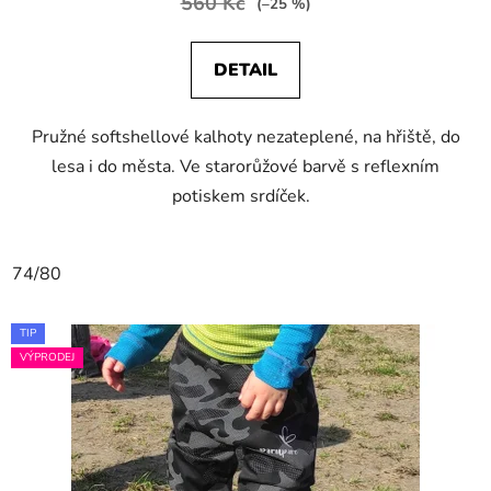
560 Kč
(–25 %)
DETAIL
Pružné softshellové kalhoty nezateplené, na hřiště, do
lesa i do města. Ve starorůžové barvě s reflexním
potiskem srdíček.
74/80
TIP
VÝPRODEJ