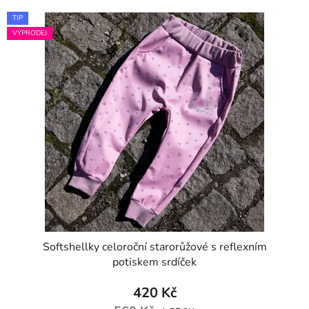
TIP
VÝPRODEJ
Softshellky celoroční starorůžové s reflexním
potiskem srdíček
420 Kč