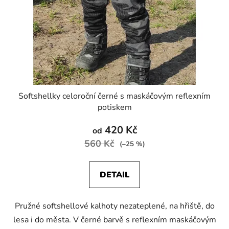
Softshellky celoroční černé s maskáčovým reflexním
potiskem
420 Kč
od
560 Kč
(–25 %)
DETAIL
Pružné softshellové kalhoty nezateplené, na hřiště, do
lesa i do města. V černé barvě s reflexním maskáčovým