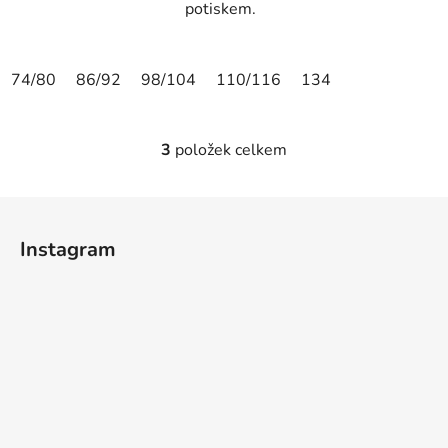
potiskem.
74/80
86/92
98/104
110/116
134
3
položek celkem
O
v
l
Z
á
á
d
Instagram
p
a
a
c
t
í
p
í
r
v
k
y
v