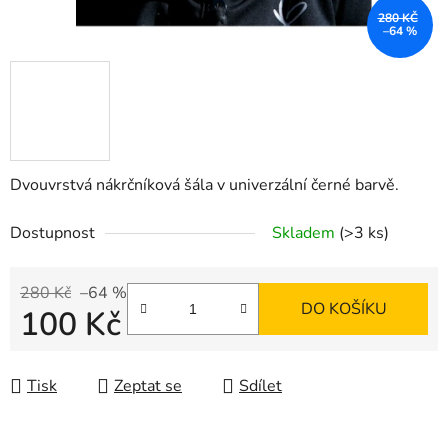
280 KČ
–64 %
Dvouvrstvá nákrčníková šála v univerzální černé barvě.
Dostupnost
Skladem
(>3 ks)
280 Kč
–64 %
DO KOŠÍKU
100 Kč
Měrná cena:
Tisk
Zeptat se
Sdílet