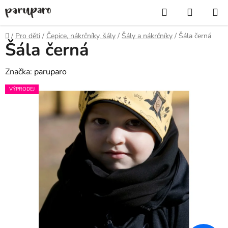
Přejít
Hledat
NÁKUP
na
KOŠÍK
obsah
Domů
/
Pro děti
/
Čepice, nákrčníky, šály
/
Šály a nákrčníky
/
Šála černá
Šála černá
Značka:
paruparo
VÝPRODEJ