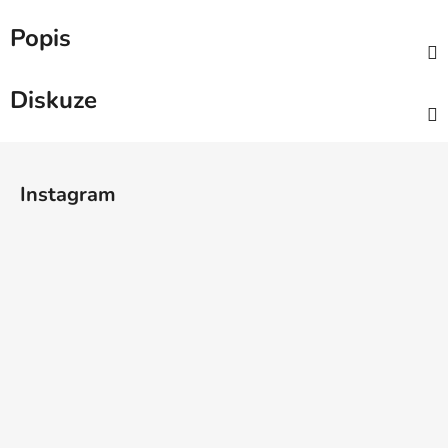
Popis
Diskuze
Z
á
Instagram
p
a
t
í