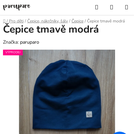
Přejít
Hledat
NÁKUP
na
KOŠÍK
obsah
Domů
/
Pro děti
/
Čepice, nákrčníky, šály
/
Čepice
/
Čepice tmavě modrá
Čepice tmavě modrá
Značka:
paruparo
VÝPRODEJ