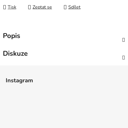
Tisk
Zeptat se
Sdílet
Popis
Diskuze
Z
á
Instagram
p
a
t
í