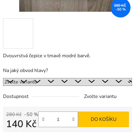
280 KČ
–50 %
Dvouvrstvá čepice v tmavě modré barvě.
Na jaký obvod hlavy?
Dostupnost
Zvolte variantu
280 Kč
–50 %
DO KOŠÍKU
140 Kč
Měrná cena: