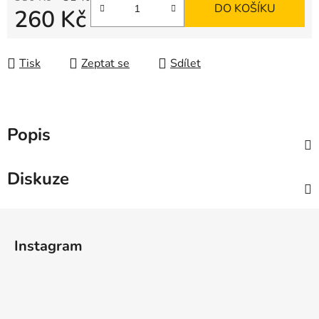
DO KOŠÍKU
260 Kč
Měrná cena:
Tisk
Zeptat se
Sdílet
Popis
Diskuze
Z
á
Instagram
p
a
t
í