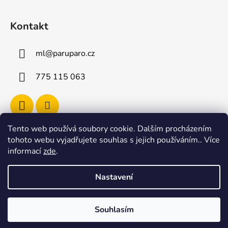
Kontakt
ml
@
paruparo.cz
775 115 063
Tento web používá soubory cookie. Dalším procházením
tohoto webu vyjadřujete souhlas s jejich používáním.. Více
informací
zde
.
Shoptet.cz
Nastavení
Vytvořil Shoptet
Souhlasím
Copyright 2026
paruparo
. Všechna práva vyhrazena.
Upravit nastavení cookies