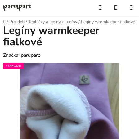
Přejít
Hledat
NÁKUP
na
KOŠÍK
obsah
Domů
/
Pro děti
/
Tepláčky a legíny
/
Legíny
/
Legíny warmkeeper fialkové
Legíny warmkeeper
fialkové
Značka:
paruparo
VÝPRODEJ