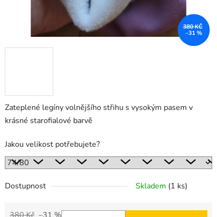
380 KČ
–31 %
Zateplené legíny volnějšího střihu s vysokým pasem v
krásné starofialové barvě
Jakou velikost potřebujete?
Dostupnost
Skladem
(1 ks)
380 Kč
–31 %