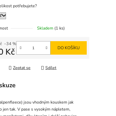
elikost potřebujete?
nost
Skladem
(1 ks)
č
–34 %
DO KOŠÍKU
0 Kč
 cena:
Zeptat se
Sdílet
skuze
alpenfleece) jsou vhodným kouskem jak
ebo jen tak. V pase s vysokým nápletem,