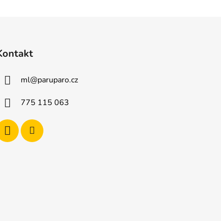
Kontakt
ml
@
paruparo.cz
775 115 063