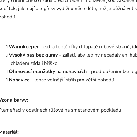
který chrání bříško i záda před chladem, nohavice jsou zakonče
sedí tak, jak mají a legínky vydrží o něco déle, než je běžná veli
pohodlí.
Warmkeeper
- extra teplé díky chlupaté rubové straně, id
Vysoký pas bez gumy
- zajistí, aby legíny nepadaly ani h
chladem záda i bříško
Ohrnovací manžetky na nohavicích
- prodloužením lze legí
Nohavice
- lehce volnější střih pro větší pohodlí
Vzor a barvy:
Plameňáci v odstínech růžové na smetanovém podkladu
Materiál: