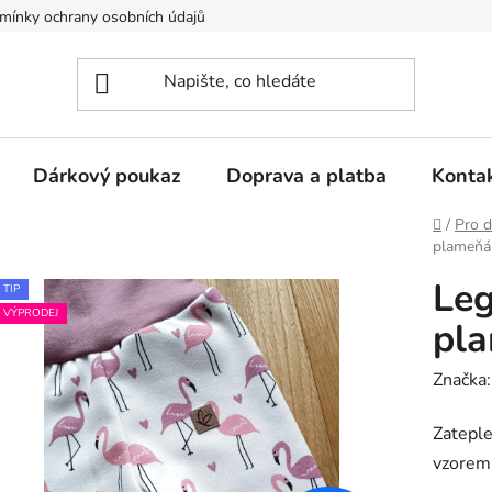
mínky ochrany osobních údajů
Dárkový poukaz
Doprava a platba
Konta
Domů
/
Pro d
plameňá
Leg
TIP
VÝPRODEJ
pl
Značka
Zateple
vzorem