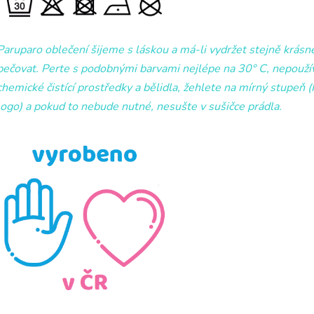
Paruparo oblečení šijeme s láskou a má-li vydržet stejně krásn
pečovat. Perte s podobnými barvami nejlépe na 30° C, nepoužív
chemické čistící prostředky a bělidla, žehlete na mírný stupeň 
logo) a pokud to nebude nutné, nesušte v sušičce prádla.