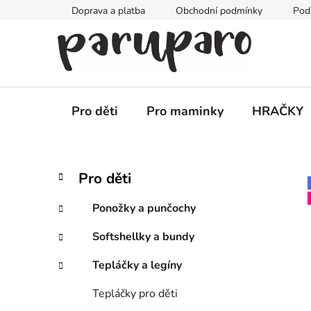
Přejít
Doprava a platba
Obchodní podmínky
Pod
na
obsah
Pro děti
Pro maminky
HRAČKY
P
K
Přeskočit
Pro děti
a
kategorie
o
t
s
Ponožky a punčochy
e
t
g
Softshellky a bundy
r
o
a
r
Tepláčky a legíny
i
n
e
n
Tepláčky pro děti