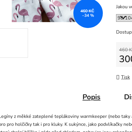
Jakou v
460 KČ
–34 %
Dostup
460 K
30
Měrná
Tisk
Popis
Di
Legíny z měkké zateplené teplákoviny warmkeeper (nebo taky 
pro pro holčičky tak i pro kluky. K sukýnce, jako podvlíkačky n