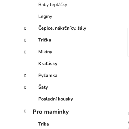
í
Baby tepláčky
p
a
Legíny
n
Čepice, nákrčníky, šály
e
l
Trička
Mikiny
Kraťásky
Pyžamka
Šaty
Poslední kousky
Pro maminky
Trika