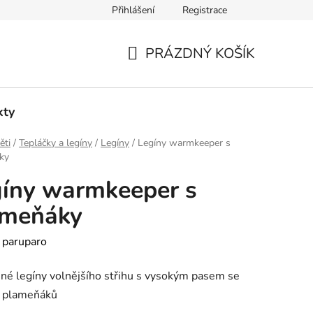
Přihlášení
Registrace
PRÁZDNÝ KOŠÍK
NÁKUPNÍ
KOŠÍK
kty
ěti
/
Tepláčky a legíny
/
Legíny
/
Legíny warmkeeper s
ky
íny warmkeeper s
ameňáky
:
paruparo
né legíny volnějšího střihu s vysokým pasem se
 plameňáků