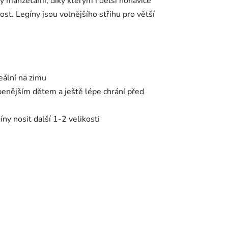
ny manžetami, díky kterým i delší nohavice
kost. Legíny jsou volnějšího střihu pro větší
eální na zimu
ubenějším dětem a ještě lépe chrání před
ny nosit další 1-2 velikosti