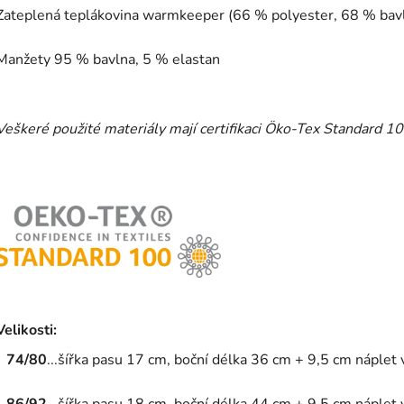
Zateplená teplákovina warmkeeper (66 % polyester, 68 % bavl
Manžety 95 % bavlna, 5 % elastan
Veškeré použité materiály mají certifikaci Öko-Tex Standard 10
Velikosti:
74/80
...šířka pasu 17 cm, boční délka 36 cm + 9,5 cm náplet