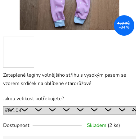
460 KČ
–34 %
Zateplené legíny volnějšího střihu s vysokým pasem se
vzorem srdíček na oblíbené starorůžové
Jakou velikost potřebujete?
Dostupnost
Skladem
(2 ks)