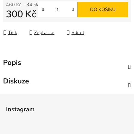
460 Kč
–34 %
DO KOŠÍKU
300 Kč
Měrná cena:
Tisk
Zeptat se
Sdílet
Popis
Diskuze
Z
á
Instagram
p
a
t