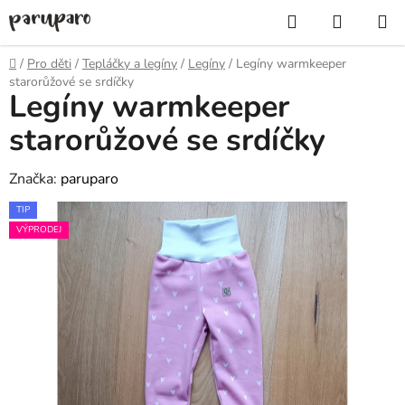
Přejít
Hledat
NÁKUP
na
KOŠÍK
obsah
Domů
/
Pro děti
/
Tepláčky a legíny
/
Legíny
/
Legíny warmkeeper
starorůžové se srdíčky
Legíny warmkeeper
starorůžové se srdíčky
Značka:
paruparo
TIP
VÝPRODEJ