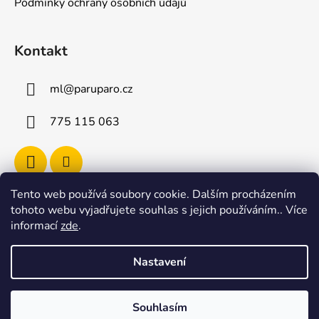
Podmínky ochrany osobních údajů
Kontakt
ml
@
paruparo.cz
775 115 063
Tento web používá soubory cookie. Dalším procházením
tohoto webu vyjadřujete souhlas s jejich používáním.. Více
informací
zde
.
Shoptet.cz
Nastavení
Vytvořil Shoptet
Souhlasím
Copyright 2026
paruparo
. Všechna práva vyhrazena.