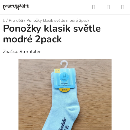
Přejít
Hledat
NÁKUP
na
KOŠÍK
obsah
Domů
/
Pro děti
/
Ponožky klasik světle modré 2pack
Ponožky klasik světle
modré 2pack
Značka:
Sterntaler