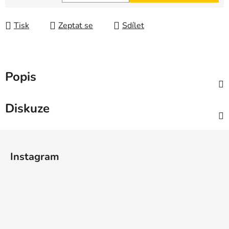
Měrná cena:
Tisk
Zeptat se
Sdílet
Popis
Diskuze
Z
á
Instagram
p
a
t
í