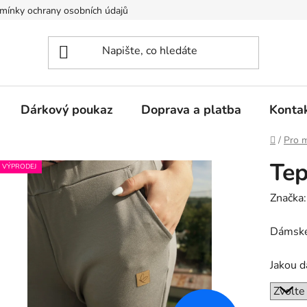
mínky ochrany osobních údajů
Dárkový poukaz
Doprava a platba
Konta
Domů
/
Pro 
Tep
VÝPRODEJ
Značka
Dámské 
Jakou d