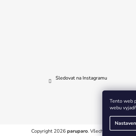
Sledovat na Instagramu
Tento web p
webu vyjadřu
Nastaven
Copyright 2026
paruparo
. Všechna práva vyhra