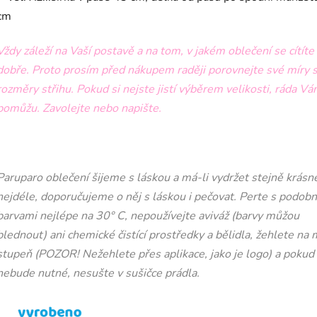
cm
Vždy záleží na Vaší postavě a na tom, v jakém oblečení se cítíte
dobře. Proto prosím před nákupem raději porovnejte své míry 
rozměry střihu. Pokud si nejste jistí výběrem velikosti, ráda V
pomůžu.
Zavolejte nebo napište.
Paruparo oblečení šijeme s láskou a má-li vydržet stejně krásn
nejdéle, doporučujeme o něj s láskou i pečovat. Perte s podob
barvami nejlépe na 30° C, nepoužívejte aviváž (barvy můžou
blednout) ani chemické čistící prostředky a bělidla, žehlete na 
stupeň (POZOR! Nežehlete přes aplikace, jako je logo) a pokud
nebude nutné, nesušte v sušičce prádla.