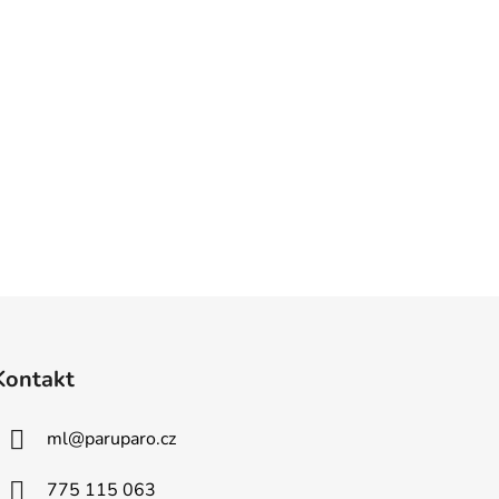
Kontakt
ml
@
paruparo.cz
775 115 063