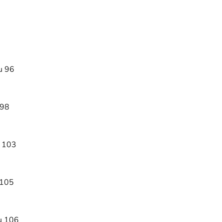
u 96
 98
u 103
 105
tu 106