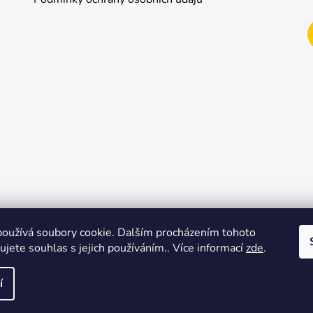
oužívá soubory cookie. Dalším procházením tohoto
jete souhlas s jejich používáním.. Více informací
zde
.
Shoptet.cz
í
zena.
Upravit nastavení cookies