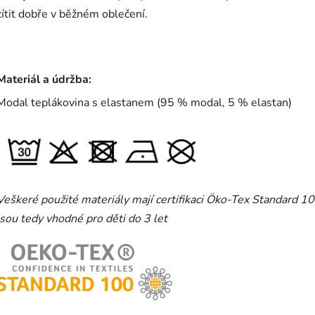
cítit dobře v běžném oblečení.
Materiál a údržba:
Modal teplákovina s elastanem (95 % modal, 5 % elastan)
Veškeré použité materiály mají certifikaci Öko-Tex Standard 10
jsou tedy vhodné pro děti do 3 let