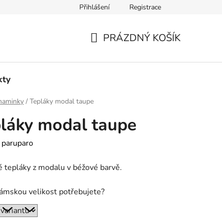
Přihlášení
Registrace
PRÁZDNÝ KOŠÍK
NÁKUPNÍ
KOŠÍK
kty
maminky
/
Tepláky modal taupe
láky modal taupe
:
paruparo
tepláky z modalu v béžové barvě.
ámskou velikost potřebujete?