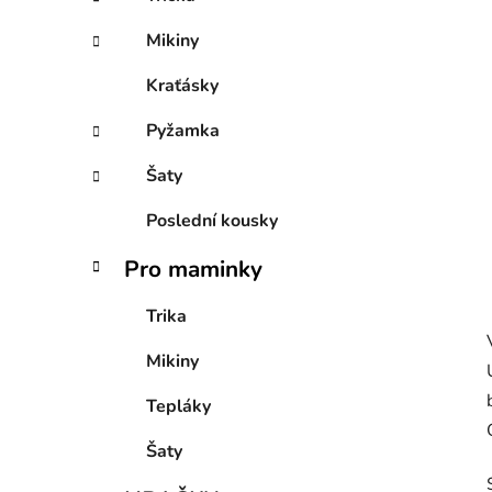
p
a
Mikiny
n
Kraťásky
e
l
Pyžamka
Šaty
Poslední kousky
Pro maminky
Trika
Mikiny
Tepláky
Šaty