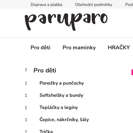
Přejít
Doprava a platba
Obchodní podmínky
Pod
na
obsah
Pro děti
Pro maminky
HRAČKY
P
K
Přeskočit
Pro děti
a
kategorie
o
t
s
Ponožky a punčochy
e
t
g
Softshellky a bundy
r
o
a
r
Tepláčky a legíny
i
n
e
n
Čepice, nákrčníky, šály
í
Trička