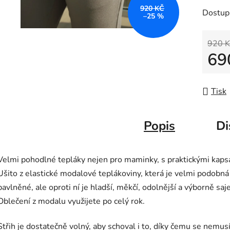
920 KČ
Dostup
–25 %
920 K
69
Měrná
Tisk
Popis
Di
Velmi pohodlné tepláky nejen pro maminky, s praktickými kaps
Ušito z elastické modalové teplákoviny, která je velmi podobná
bavlněné, ale oproti ní je hladší, měkčí, odolnější a výborně saje
Oblečení z modalu využijete po celý rok.
Střih je dostatečně volný, aby schoval i to, díky čemu se nemu