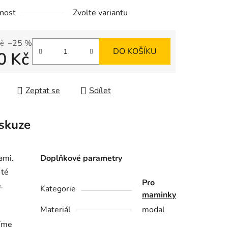
nost
Zvolte variantu
č
–25 %
DO KOŠÍKU
0 Kč
 cena:
Zeptat se
Sdílet
skuze
ami.
Doplňkové parametry
 té
Pro
.
Kategorie
maminky
Materiál
modal
síme